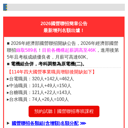
2026國營聯招簡章公告
最新增列名額出爐！
■ 2026年經濟部國營聯招開缺公告，2026年經濟部國營
聯招
錄取589名
！
目前各機構起薪調高至46K
，進用後第
5年且考核成績優良者，月薪可高達60K。
■
電機組合併，考科調整為原電機(二)。
【114年四大國營事業職員增額後開缺如下】
▸台電職員：320人+142人=462人
▸中油職員：101人+49人=150人
▸台糖職員：121人+22人=143人
▸台水職員：74人+26人=100人
預約試聽丨國營聯招專班課程
國營聯招各類組(含增額)名額分配
⋙