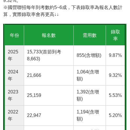
9.32%。
※國營聯招每年到考數約5~6成，下表錄取率為報名人數計
算，實際錄取率會再更高↓↓
錄取
年份
報名數
需用數
率
2025
15,733(首節到考
855(含增額)
9.87%
年
8,663)
2024
1,064(含增
21,666
9.32%
年
額)
2023
1,392(含增
25,159
5.53%
年
額)
2022
1,194(含增
22,947
5.20%
年
額)