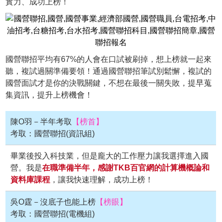
實力、成功上榜！
國營聯招平均有67%的人會在口試被刷掉，想上榜就一起來
聽，複試過關準備要領！通過國營聯招筆試別鬆懈，複試的
國營面試才是你的決戰關鍵，不想在最後一關失敗，提早蒐
集資訊，提升上榜機會！
陳O羽－半年考取
【榜首】
考取：國營聯招(資訊組)
畢業後投入科技業，但是龐大的工作壓力讓我選擇進入國
營。我是
在職準備半年，感謝TKB百官網的計算機概論和
資料庫課程
，讓我快速理解，成功上榜！
吳O霆－沒底子也能上榜
【榜眼】
考取：國營聯招(電機組)