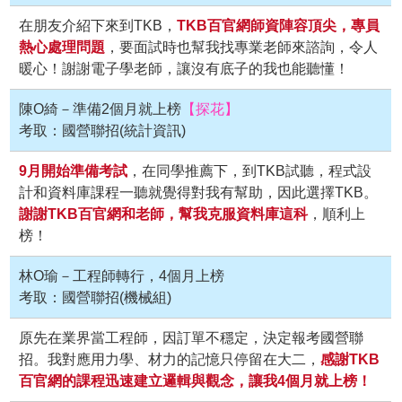
在朋友介紹下來到TKB，
TKB百官網師資陣容頂尖，專員
熱心處理問題
，要面試時也幫我找專業老師來諮詢，令人
暖心！謝謝電子學老師，讓沒有底子的我也能聽懂！
陳O綺－準備2個月就上榜
【探花】
考取：國營聯招(統計資訊)
9月開始準備考試
，在同學推薦下，到TKB試聽，程式設
計和資料庫課程一聽就覺得對我有幫助，因此選擇TKB。
謝謝TKB百官網和老師，幫我克服資料庫這科
，順利上
榜！
林O瑜－工程師轉行，4個月上榜
考取：國營聯招(機械組)
原先在業界當工程師，因訂單不穩定，決定報考國營聯
招。我對應用力學、材力的記憶只停留在大二，
感謝TKB
百官網的課程迅速建立邏輯與觀念，讓我4個月就上榜！