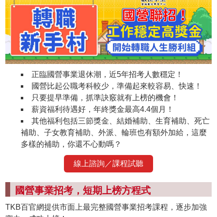
正臨國營事業退休潮，近5年招考人數穩定！
國營比起公職考科較少，準備起來較容易、快速！
只要提早準備，抓準訣竅就有上榜的機會！
薪資福利待遇好，年終獎金最高4.4個月！
其他福利包括三節獎金、結婚補助、生育補助、死亡
補助、子女教育補助、外派、輪班也有額外加給，這麼
多樣的補助，你還不心動嗎？
線上諮詢／課程試聽
國營事業招考，短期上榜方程式
TKB百官網提供市面上最完整國營事業招考課程，逐步加強