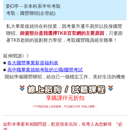
劉O亭－非本科系半年考取
考取：國營聯招(企管組)
私大畢業後就待在科技業，因考量升遷不易所以投身國營
聯招。
師資部分是我選擇TKB百官網的主要原因
，只要跟
著TKB老師的規劃努力學習，考取國營職員絕非難事！
延伸閱讀》》
■
各大國營事業薪資福利表
■
高中職畢業就能考取的公職/國營考試
開始準備國營聯招，給自己一個穩定工作、美好生活的機會
享購課仟元折扣
※TKB提供線上諮詢服務，可以備註LINE ID線上聯繫！
如對本專案有相關問題，歡迎填表洽詢，有專人為您解答 *必
填