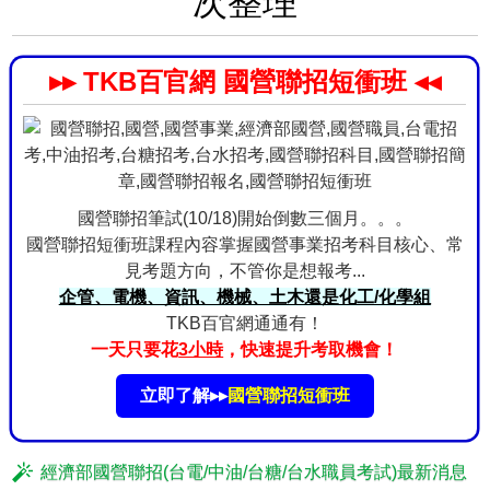
次整理
▸▸ TKB百官網 國營聯招短衝班 ◂◂
國營聯招筆試(10/18)開始倒數三個月。。。
國營聯招短衝班課程內容掌握國營事業招考科目核心、常
見考題方向，不管你是想報考...
企管、電機、資訊、機械、土木還是化工/化學組
TKB百官網通通有！
一天只要花
3小時
，快速提升考取機會！
立即了解▸▸
國營聯招短衝班
經濟部國營聯招(台電/中油/台糖/台水職員考試)最新消息