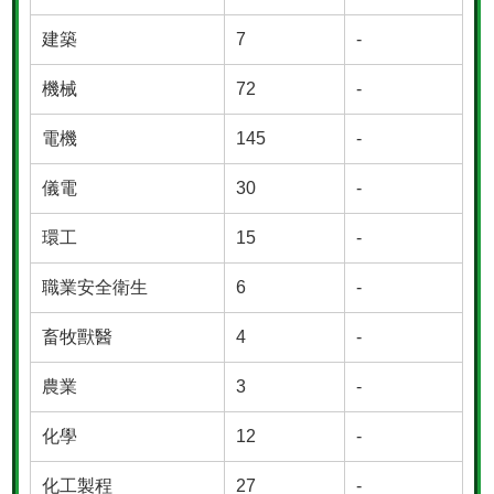
建築
7
-
機械
72
-
電機
145
-
儀電
30
-
環工
15
-
職業安全衛生
6
-
畜牧獸醫
4
-
農業
3
-
化學
12
-
化工製程
27
-