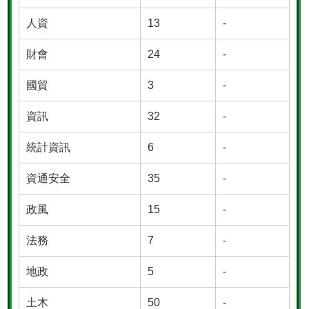
人資
13
-
財會
24
-
國貿
3
-
資訊
32
-
統計資訊
6
-
資通安全
35
-
政風
15
-
法務
7
-
地政
5
-
土木
50
-