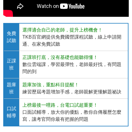
選擇適合自己的老師，提升上榜機會！
免費
TKB百官網提供免費國營課程試聽，線上申請開
試聽
通、在家免費試聽
正課班打底，沒有基礎也能聽得懂！
正課
數位雲端課，學習最彈性，老師最好找，有問題
班
問的到
題庫
題庫加強，重點科目提醒！
班
練習歷屆考題增加手感，老師親解更懂解題祕訣
上榜最後一哩路，台電口試超重要！
口試
口面試輔導，放大你的優點，教你自傳履歷怎麼
輔導
寫，讓考官問你最有把握的問題