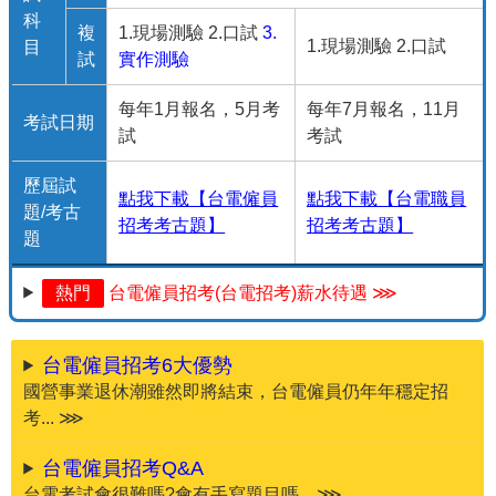
科
複
1.現場測驗 2.口試
3.
1.現場測驗 2.口試
目
試
實作測驗
每年1月報名，5月考
每年7月報名，11月
考試日期
試
考試
歷屆試
點我下載【台電僱員
點我下載【台電職員
題/考古
招考考古題】
招考考古題】
題
熱門
台電僱員招考(台電招考)薪水待遇 ⋙
台電僱員招考6大優勢
國營事業退休潮雖然即將結束，台電僱員仍年年穩定招
考... ⋙
台電僱員招考Q&A
台電考試會很難嗎?會有手寫題目嗎... ⋙