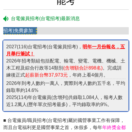
能考
台電僱員招考(台電招考)最新消息
)免費參加
2027(116)台電招考(台電僱員招考)，
明年一月份報名，五
月舉行筆試！
2026年招考類組包括配電、輸電、變電、電機、機械、土
木工程及綜合行政等14類別
(含增額合計898名)
。完成訓
練後正式
起薪新台幣37,973元
，年終上看4個月。
2026年到考人數約一萬人，實際到考人數約五千名，平均
錄取率約14.6%
2025(114)年台電僱員(含增列)共錄取1,084人，報考人數
近1.2萬人(歷年單次招考最多)，平均錄取率約9%。
■ 台電僱員/職員招考(台電招考)屬於國營事業工作有保障，
而且台電福利更是國營事業之首，休假多，每年
年終獎金都