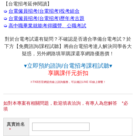
【台電招考延伸閱讀】
➭
台電僱員招考(台電招考)投考組合
➭
台電僱員招考(台電招考)歷年考古題
➭
高中職畢業就能考得國營、公職考試
對於台電考試還有疑問？不確認是否適合準備台電考試？於
下方【免費諮詢/課程試聽】將由台電招考達人解決同學各大
疑惑，另外網路填單購課還享網路優惠價！
▾立即預約諮詢/台電招考課程試聽▾
享購課仟元折扣
※TKB百官網提供線上諮詢服務，可以備註LINE ID線上聯繫！
如對本專案有相關問題，歡迎填表洽詢，有專人為您解答 *必
填
真實姓名
*