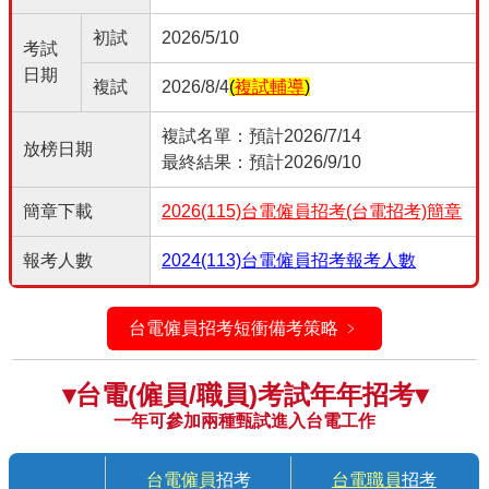
初試
2026/5/10
考試
日期
複試
2026/8/4
(
複試輔導
)
複試名單：預計2026/7/14
放榜日期
最終結果：預計2026/9/10
簡章下載
2026(115)台電僱員招考(台電招考)簡章
報考人數
2024(113)台電僱員招考報考人數
台電僱員招考短衝備考策略 ﹥
▾台電(僱員/職員)考試年年招考▾
一年可參加兩種甄試進入台電工作
台電僱員
招考
台電職員
招考