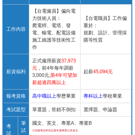
【台電僱員】偏向電
力技術人員：
【台電職員】工作偏
爬電桿、電塔、發
重於：
工作內容
電、輸電、配電設備
規劃、設計、管理採
施工維護等技術性工
購等性質
作
正式僱用薪資
37,973
元
，前4年每年調薪
薪資福利
起薪
45,094元
3,000元,
第4年可望加
薪超過四萬以上
報考資格
高中職以上
學歷畢業
專科以上
學校畢業
考試題型
單選題，答錯不倒扣
選擇題、申論題
筆
國文、英文、專業A、專業B
考
試
※詳細考試科目以當年度簡章公告為主
試