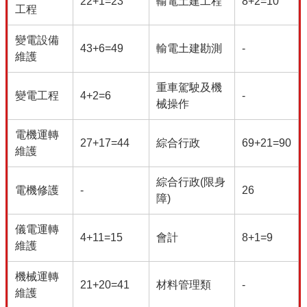
22+1=23
輸電土建工程
8+2=10
工程
變電設備
43+6=49
輸電土建勘測
-
維護
重車駕駛及機
變電工程
4+2=6
-
械操作
電機運轉
27+17=44
綜合行政
69+21=90
維護
綜合行政(限身
電機修護
-
26
障)
儀電運轉
4+11=15
會計
8+1=9
維護
機械運轉
21+20=41
材料管理類
-
維護