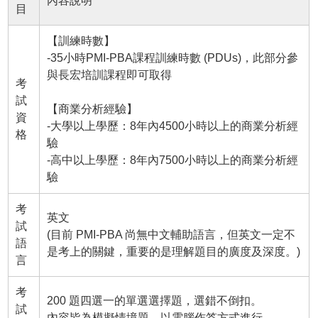
內容說明
目
【訓練時數】
-35小時PMI-PBA課程訓練時數 (PDUs)，此部分參
與長宏培訓課程即可取得
考
試
【商業分析經驗】
資
-大學以上學歷：8年內4500小時以上的商業分析經
格
驗
-高中以上學歷：8年內7500小時以上的商業分析經
驗
考
英文
試
(目前 PMI-PBA 尚無中文輔助語言，但英文一定不
語
是考上的關鍵，重要的是理解題目的廣度及深度。)
言
考
200 題四選一的單選選擇題，選錯不倒扣。
試
內容皆為模擬情境題，以電腦作答方式進行。