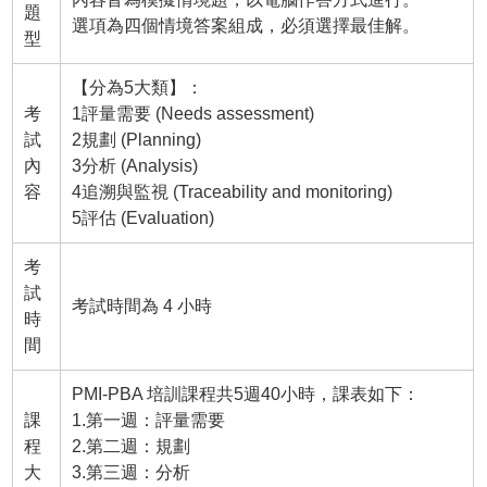
題
選項為四個情境答案組成，必須選擇最佳解。
型
【分為5大類】：
考
1評量需要 (Needs assessment)
試
2規劃 (Planning)
內
3分析 (Analysis)
容
4追溯與監視 (Traceability and monitoring)
5評估 (Evaluation)
考
試
考試時間為 4 小時
時
間
PMI-PBA 培訓課程共5週40小時，課表如下：
課
1.第一週：評量需要
程
2.第二週：規劃
大
3.第三週：分析