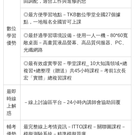
由調配，適合工作與進修的您
◎最方便學習地點－TKB數位學堂全國27個據
點，一地報名全國皆可上課
數位
◎最舒適學習環境設備－使用一人一機－80*60寬
學習
敞桌面－高畫質液晶螢幕、高品質伺服器、PC、
優勢
光纖網路
◎最有效虛實學習－學堂課程_ 10大知識領域+總
複習+總整理（贈送）共45小時課程－考前1次長
宏「實體」總複習課程
最即
時線
－線上討論區平台－24小時內講師會協助回覆
上解
惑
輔考
最完整線上考情資訊－ITTO課程－關聯圖課程－
優勢
模擬測驗系統－精準模擬題庫