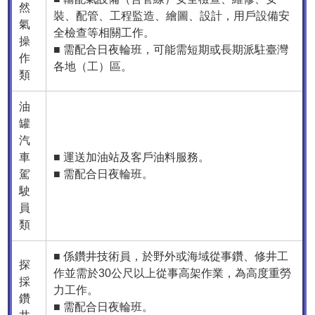
然
裝、配管、工程監造、繪圖、設計，用戶設備安
氣
全檢查等相關工作。
操
■ 需配合日夜輪班，可能需短期或長期派駐臺灣
作
各地（工）區。
類
油
罐
汽
車
■ 運送加油站及客戶油料服務。
駕
■ 需配合日夜輪班。
駛
員
類
■ 係鑽井技術員，於野外或海域從事鑽、修井工
探
作並需於30公尺以上從事高架作業，為高度重勞
採
力工作。
鑽
■ 需配合日夜輪班。