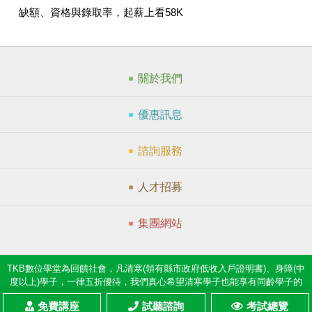
缺額、資格與錄取率，起薪上看58K
關於我們
優惠訊息
諮詢服務
人才招募
集團網站
TKB數位學堂為回饋社會，凡清寒(領有縣市政府低收入戶證明書)、身障(中
度以上)學子，一律五折優待，我們真心希望清寒學子也能享有同齡學子的
夢想。
免費講座
試聽諮詢
考試總覽
Copyright © TKB臺灣知識庫 All Rights Reserved.