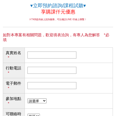
▾立即預約諮詢/課程試聽▾
享購課仟元優惠
※TKB提供線上諮詢服務，可以備註LINE ID線上聯繫！
如對本專案有相關問題，歡迎填表洽詢，有專人為您解答 *必
填
真實姓名
*
行動電話
*
電子郵件
*
參加地點
*
可聯絡時