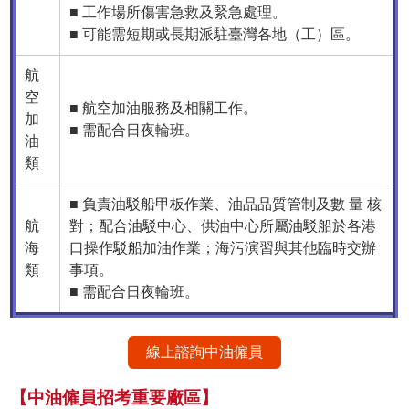
■ 工作場所傷害急救及緊急處理。
■ 可能需短期或長期派駐臺灣各地（工）區。
航
空
■ 航空加油服務及相關工作。
加
■ 需配合日夜輪班。
油
類
■ 負責油駁船甲板作業、油品品質管制及數 量 核
航
對；配合油駁中心、供油中心所屬油駁船於各港
海
口操作駁船加油作業；海污演習與其他臨時交辦
類
事項。
■ 需配合日夜輪班。
線上諮詢中油僱員
【中油僱員招考重要廠區】