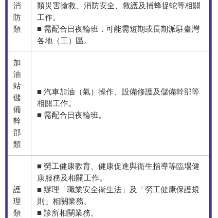
消
類災害搶救、消防安全、救護及捕蜂捉蛇等相關
防
工作。
類
■ 需配合日夜輪班，可能需短期或長期派駐臺灣
各地（工）區。
加
油
站
■ 汽車加油（氣）操作、設備修護及儲備幹部等
儲
相關工作。
備
■ 需配合日夜輪班。
幹
部
類
■ 勞工健康教育、健康促進與衛生指導等臨場健
康服務及相關工作。
護
■ 辦理「職業安全衛生法」及「勞工健康保護規
理
則」相關業務。
類
■ 診所相關業務。