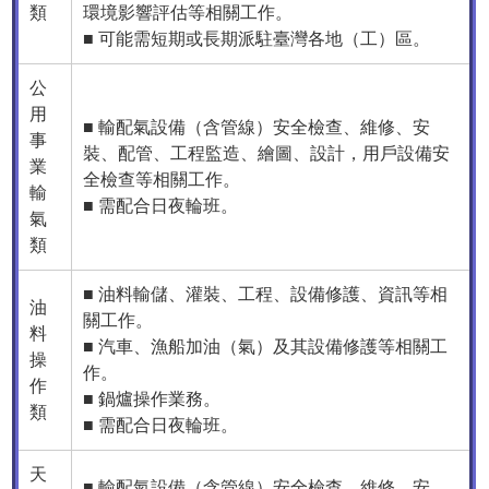
類
環境影響評估等相關工作。
■ 可能需短期或長期派駐臺灣各地（工）區。
公
用
■ 輸配氣設備（含管線）安全檢查、維修、安
事
裝、配管、工程監造、繪圖、設計，用戶設備安
業
全檢查等相關工作。
輸
■ 需配合日夜輪班。
氣
類
■ 油料輸儲、灌裝、工程、設備修護、資訊等相
油
關工作。
料
■ 汽車、漁船加油（氣）及其設備修護等相關工
操
作。
作
■ 鍋爐操作業務。
類
■ 需配合日夜輪班。
天
■ 輸配氣設備（含管線）安全檢查、維修、安