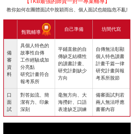
【TKB最強的師資一對一專業輔導】
教你如何在團體面試中脫穎而出、個人面試也能臨危不亂!
自己準備
坊間代寫
甄戰輔導
具個人特色的
平鋪直敘的自
自傳無法彰顯
備
故事性自傳
傳缺乏結構性
個人特色讀書
審
工作經驗成加
的讀書計畫、
計畫千篇一律
資
分亮點
研究計劃缺少
研究計畫與報
料
研究計畫符合
方向
考系所脫節
報考系所
口
對答如流、簡
毫無方向、大
備審面試判若
面
潔有力、印象
海撈針、口語
兩人無法呼應
試
深刻
表達缺乏訓練
書審內容