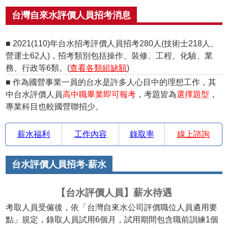
台灣自來水評價人員招考消息
■ 2021(110)年台水招考評價人員招考280人(技術士218人、
營運士62人)，招考類別包括操作、裝修、工程、化驗、業
務、行政等6類。(
查看各類組缺額
)
■ 作為國營事業一員的台水是許多人心目中的理想工作，其
中台水評價人員
高中職畢業即可報考
，考題皆為
選擇題型
，
專業科目也較國營聯招少。
薪水福利
工作內容
錄取率
線上諮詢
台水評價人員招考-薪水
【台水評價人員】薪水待遇
考取人員受僱後，依「台灣自來水公司評價職位人員遴用要
點」規定，錄取人員試用6個月，試用期間包含職前訓練1個