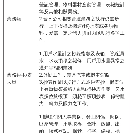
登記管理、物料器材倉儲管理、表報統計
等及其他相關業務。
業務類
2.台水公司相關營運業務之執行仍需步
行、上下樓梯及搬運(移)水表或各項物
料，爰需一定之體力與耐力以執行各項工
作。
1.用戶水量計之抄錄指數及表箱、管線漏
水、水表損壞之報修、用戶用水量異常之
通知等相關業務。
業務類-抄表
2.外勤工作，需具汽車或機車駕照。
人員
3.抄表作業以步行方式逐戶查抄，倘表位
上有重物須搬移方能執行抄表作業，又水
表多位於樓頂，須爬至樓頂抄表，係需體
力、腳力及眼力之工作。
1.辦理有關人事業務、勞工關係、庶務、
財產管理、用地取得、會計、政風、出
納、帳務登記、保管、打字、繕校、檔