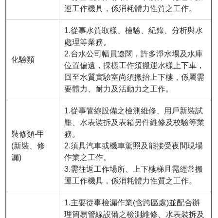
運工作機具，係消耗體力性質之工作。
1.從事水質取樣、檢驗、紀錄、分析與水
處理等業務。
2.台水公司幅員遼闊，許多淨水場及水庫
化驗類
位置偏遠，採樣工作須搬運水樣上下車，
回至水質實驗室尚須搬抬上下樓，係屬需
要體力、耐力及活動力之工作。
1.從事管線設備之檢測維修、用戶新裝試
壓、水表裝拆及表箱另件維修及校驗等業
裝修類-甲
務。
(新裝、修
2.須具汽車或機車駕照及能接受夜間現場
漏)
作業之工作。
3.需往返工作場所、上下樓梯且需經常搬
運工作機具，係消耗體力性質之工作。
1.主要從事檢漏作業(含跨區處)並配合辦
理簡易管線設備之檢測維修、水表裝拆及