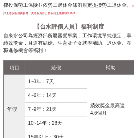
律投保勞工保險並依勞工退休金條例規定提撥勞工退休金。
※
詳上述說明僅供參考，實際薪資以分發報到之機關核算為準。
【台水評價人員】福利制度
自來水公司為經濟部所屬國營事業，工作環境單純穩定，享
績效獎金，且還有結婚、生育及子女就學補助、退休金、在
職進修機會等福利！
項目
給假
補助
1~3年：7天
4~6年：14天
績效獎金最高達
年假
7~9年：21天
4.6個月
10~14年：28天
15年以上：30天