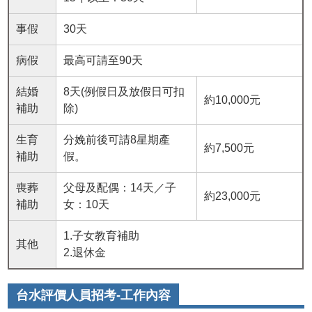
事假
30天
病假
最高可請至90天
結婚
8天(例假日及放假日可扣
約10,000元
補助
除)
生育
分娩前後可請8星期產
約7,500元
補助
假。
喪葬
父母及配偶：14天／子
約23,000元
補助
女：10天
1.子女教育補助
其他
2.退休金
台水評價人員招考-工作內容