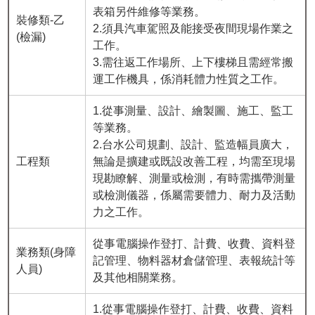
表箱另件維修等業務。
裝修類-乙
2.須具汽車駕照及能接受夜間現場作業之
(檢漏)
工作。
3.需往返工作場所、上下樓梯且需經常搬
運工作機具，係消耗體力性質之工作。
1.從事測量、設計、繪製圖、施工、監工
等業務。
2.台水公司規劃、設計、監造幅員廣大，
工程類
無論是擴建或既設改善工程，均需至現場
現勘瞭解、測量或檢測，有時需攜帶測量
或檢測儀器，係屬需要體力、耐力及活動
力之工作。
從事電腦操作登打、計費、收費、資料登
業務類(身障
記管理、物料器材倉儲管理、表報統計等
人員)
及其他相關業務。
1.從事電腦操作登打、計費、收費、資料