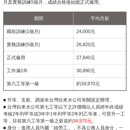
月及實務訓練5個月，成績合格後始能正式僱用。
期間
平均月薪
職前訓練(1個月)
24,000元
實務訓練(5個月)
26,820元
正式僱用
27,840元
工作滿1年
30,890元
第六工等第一級
約34,970元
■ 升等、支薪、調派依台灣自來水公司有關規定辦理。
■ 台灣自來水公司第七工等以下之評價職位人員經年終成績
考核2年列甲等或3年中1年列甲等2年列乙等者，可晉升一工
等，目前第六工等第一級之薪資約
34,970元
。
■ 身分：進用人員均屬「純勞工」，不具公務人員身分，一