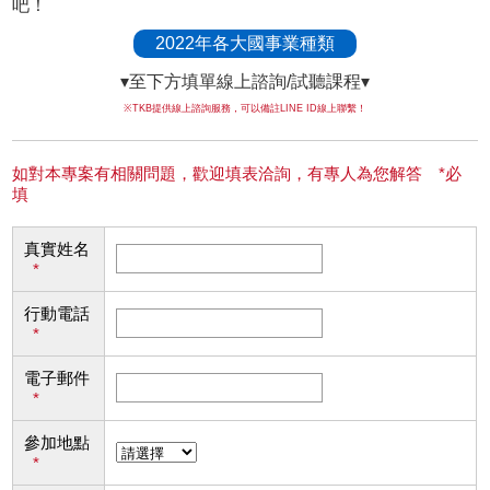
吧！
2022年各大國事業種類
▾至下方填單線上諮詢/試聽課程▾
※TKB提供線上諮詢服務，可以備註LINE ID線上聯繫！
如對本專案有相關問題，歡迎填表洽詢，有專人為您解答 *必
填
真實姓名
*
行動電話
*
電子郵件
*
參加地點
*