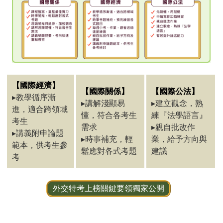
【國際經濟】
【國際關係】
【國際公法】
▸教學循序漸
▸講解淺顯易
▸建立觀念，熟
進，適合跨領域
懂，符合各考生
練『法學語言』
考生
需求
▸親自批改作
▸講義附申論題
▸時事補充，輕
業，給予方向與
範本，供考生參
鬆應對各式考題
建議
考
外交特考上榜關鍵要領獨家公開