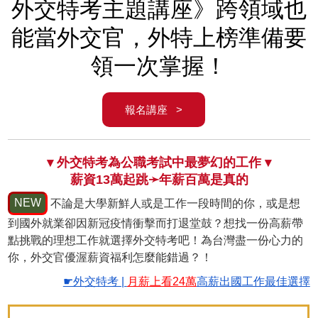
外交特考主題講座》跨領域也
能當外交官，外特上榜準備要
領一次掌握！
報名講座 >
▾ 外交特考為公職考試中最夢幻的工作 ▾
薪資13萬起跳➛年薪百萬是真的
NEW
不論是大學新鮮人或是工作一段時間的你，或是想
到國外就業卻因新冠疫情衝擊而打退堂鼓？想找一份高薪帶
點挑戰的理想工作就選擇外交特考吧！為台灣盡一份心力的
你，外交官優渥薪資福利怎麼能錯過？！
☛外交特考 |
月薪上看24萬
高薪出國工作最佳選擇