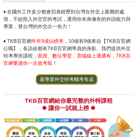
♦ 在國外工作多少都會切身經歷到台灣在外交上艱難的處
境，不妨投入外交官的考試，運用你本身擁有的外語能力與
專業，替台灣的外交出一份力！
♦ TKB百官網
年年9成佔榜率
，10個有9個來自【TKB百官網
公職】，各語組都有TKB百官網學員的身影。我們提供外交
特考專班課程，
面授、數位學堂、雲端線上通通有，TKB百
官網要讓你一次就考取
！
最專業外交特考輔考有成
TKB百官網給你最完整的外特課程
✹ 讓你一試就上榜 ✹