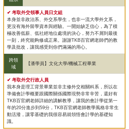
✔ 考取外交領事人員日文組
本身並非政治系、外交系學生，也非一流大學外文系，
更沒有海外留學資本與經驗。一開始缺乏信心，為了積
極改善低薪、低社經地位處境的決心，努力不屑到最後
一刻，終究能夠修成正果。謝謝TKB百官網老師們的教
學及批改，讓我感受到你們滿滿的用心。
跨領
【潘學員】文化大學/機械工程畢業
域
✔ 考取外交行政人員
我本身是理工背景畢業並非主修外交相關科系，所以在
準備會計學概要跟國際關係國際現勢非常辛苦，還好有
TKB百官網老師詳細的講解教導，讓我的會計學從第一
年的20分進步到59分，TKB百官網老師教學風格非常生
動活潑，讓零基礎的我很容易就領悟會計學的基礎知
識。