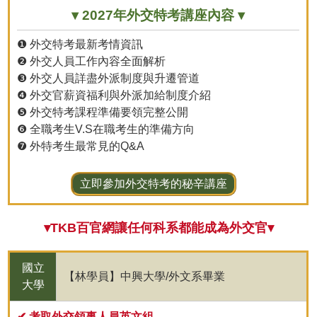
▾ 2027年外交特考講座內容 ▾
❶ 外交特考最新考情資訊
❷ 外交人員工作內容全面解析
❸ 外交人員詳盡外派制度與升遷管道
❹ 外交官薪資福利與外派加給制度介紹
❺ 外交特考課程準備要領完整公開
❻ 全職考生V.S在職考生的準備方向
❼ 外特考生最常見的Q&A
立即參加外交特考的秘辛講座
▾TKB百官網讓任何科系都能成為外交官▾
國立
【林學員】中興大學/外文系畢業
大學
✔ 考取外交領事人員英文組