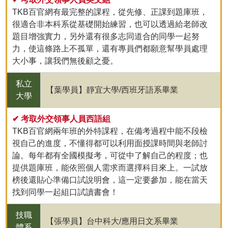
TKB百官網有最完整的課程，從先修、正課到題庫班，
很適合非本科系從基礎開始練習，也可以透過給老師改
題目增強實力，另外還有很多志同道合的同學一起努
力，使這條路上不孤單，還有專員們都願意幫學員處理
大小事，讓我們無後顧之憂。
私立
【葉學員】靜宜大學/西班牙語系畢業
大學
✔ 考取外交領事人員西語組
TKB百官網兩年班的外特課程，在備考過程中能不段檢
視自己的進度，不懂得都可以利用面授課時間與老師討
論。每年都有全國模擬考，可從中了解自己的程度；也
提供題庫班，能依照個人需求而選擇科目來上。一試放
榜後還貼心準備口試說明會，這一定要參加，能在當天
找到同學一起組口試讀書會！
技職
【張學員】台中科大/應用日文系畢業
體系