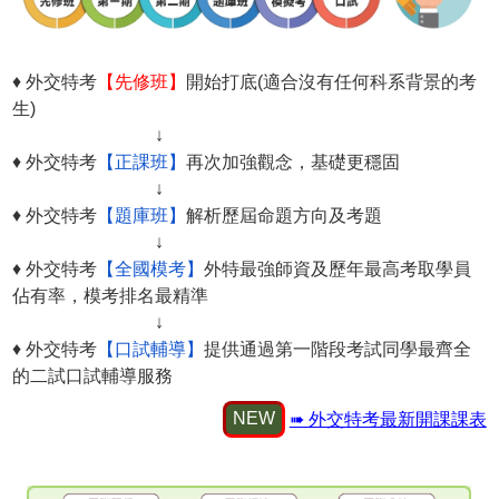
♦ 外交特考
【先修班】
開始打底(適合沒有任何科系背景的考
生)
↓
♦ 外交特考
【正課班】
再次加強觀念，基礎更穩固
↓
♦ 外交特考
【題庫班】
解析歷屆命題方向及考題
↓
♦ 外交特考
【全國模考】
外特最強師資及歷年最高考取學員
佔有率，模考排名最精準
↓
♦ 外交特考
【口試輔導】
提供通過第一階段考試同學最齊全
的二試口試輔導服務
NEW
➠ 外交特考最新開課課表