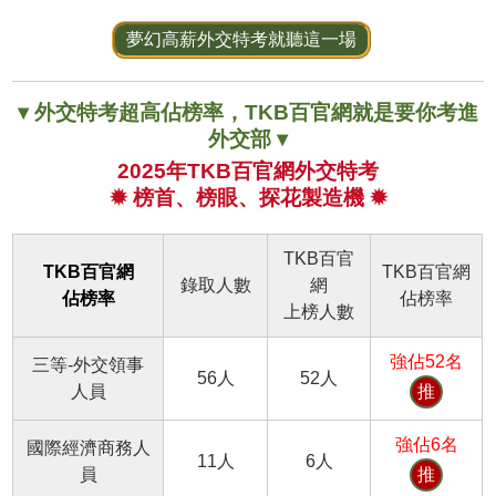
夢幻高薪外交特考就聽這一場
▾ 外交特考超高佔榜率，TKB百官網就是要你考進
外交部 ▾
2025年TKB百官網外交特考
✹ 榜首、榜眼、探花製造機 ✹
TKB百官
TKB百官網
TKB百官網
錄取人數
網
佔榜率
佔榜率
上榜人數
強佔52名
三等-外交領事
56人
52人
人員
推
強佔6名
國際經濟商務人
11人
6人
員
推