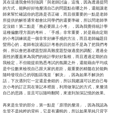
其在這邊我會特別強調「與老師討論」這塊，因為透過提問
的方式，能夠好好地釐清自己的問題點在哪之外，還能讓老
師來幫忙確認你的思路是否正確，而且很重要的一點是老師
所提供的解答通常都會比同學們的還要準確，所以問老師準
定沒錯！第二點是「務必要跟上小考」，因為我覺得統計學
這種偏數理方面的考科，「手感」非常重要，於是藉由定期
的小考訓練就是一個非常好練手感的方法，而且老師編題目
蠻用心的，老師有說過設計考卷的目的並不是為了把我們考
倒，所以會把基礎題型跟高難度題型做適度的調配，透過全
面性的覆蓋來為我們的統計學好好紮根，而且透過定期的自
我檢定，不但能提前熟悉考試的氛圍之外，還能藉由平均或
是中位數來檢視自己跟大家的差距，最重要的精髓在於能夠
隨時發現自己的弱點區塊並「解決」，因為如果不解決的
話，下次遇到它一定還是會錯的，所以我建議可以把自己每
次小考的訂正寫在筆記本裡面，利用做筆記的方式，來釐清
自己的思路，並且可以隨時翻閱，來達到加深記憶的效果。
再來是生管的部分，第一點是「原理的釐清」，因為我認為
生管不是純粹的背科，它是有邏輯的，所以如果單純只背字