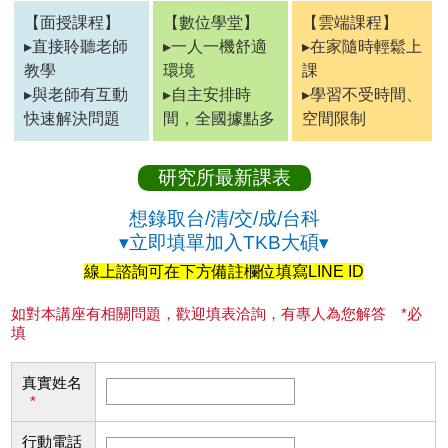
【面授課程】
【數位學堂】
【雲端課程】
▸直接聆聽老師
▸一人一機舒適
▸在家隨時輕鬆上
教學
環境
課
▸與老師有互動
▸自主安排時
▸學習不受時間、
快速解決問題
間，全國據點多
空間限制
研究所最新課表
想錄取台/清/交/成/台科
▾立即填單加入TKB大碩▾
線上諮詢可在下方備註欄位填寫LINE ID
如對本講座有相關問題，歡迎填表洽詢，有專人為您解答 *必
填
真實姓名
*
行動電話