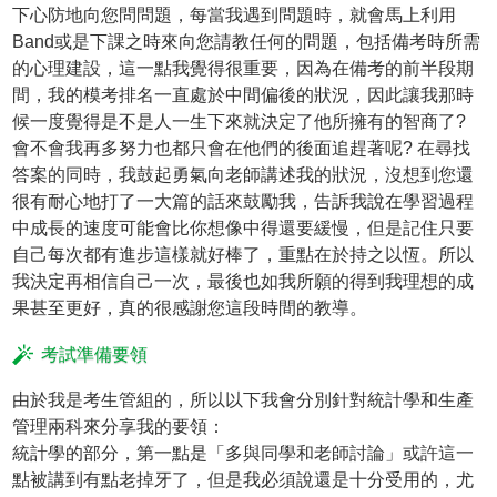
下心防地向您問問題，每當我遇到問題時，就會馬上利用
Band或是下課之時來向您請教任何的問題，包括備考時所需
的心理建設，這一點我覺得很重要，因為在備考的前半段期
間，我的模考排名一直處於中間偏後的狀況，因此讓我那時
候一度覺得是不是人一生下來就決定了他所擁有的智商了?
會不會我再多努力也都只會在他們的後面追趕著呢? 在尋找
答案的同時，我鼓起勇氣向老師講述我的狀況，沒想到您還
很有耐心地打了一大篇的話來鼓勵我，告訴我說在學習過程
中成長的速度可能會比你想像中得還要緩慢，但是記住只要
自己每次都有進步這樣就好棒了，重點在於持之以恆。所以
我決定再相信自己一次，最後也如我所願的得到我理想的成
果甚至更好，真的很感謝您這段時間的教導。
考試準備要領
由於我是考生管組的，所以以下我會分別針對統計學和生產
管理兩科來分享我的要領：
統計學的部分，第一點是「多與同學和老師討論」或許這一
點被講到有點老掉牙了，但是我必須說還是十分受用的，尤