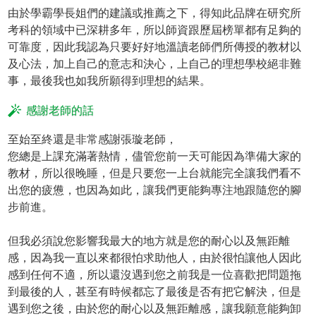
由於學霸學長姐們的建議或推薦之下，得知此品牌在研究所
考科的領域中已深耕多年，所以師資跟歷屆榜單都有足夠的
可靠度，因此我認為只要好好地溫讀老師們所傳授的教材以
及心法，加上自己的意志和決心，上自己的理想學校絕非難
事，最後我也如我所願得到理想的結果。
感謝老師的話
至始至終還是非常感謝張璇老師，
您總是上課充滿著熱情，儘管您前一天可能因為準備大家的
教材，所以很晚睡，但是只要您一上台就能完全讓我們看不
出您的疲憊，也因為如此，讓我們更能夠專注地跟隨您的腳
步前進。
但我必須說您影響我最大的地方就是您的耐心以及無距離
感，因為我一直以來都很怕求助他人，由於很怕讓他人因此
感到任何不適，所以還沒遇到您之前我是一位喜歡把問題拖
到最後的人，甚至有時候都忘了最後是否有把它解決，但是
遇到您之後，由於您的耐心以及無距離感，讓我願意能夠卸