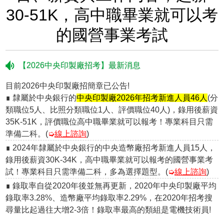
30-51K，高中職畢業就可以考
的國營事業考試
【2026中央印製廠招考】最新消息
目前2026中央印製廠招簡章已公告!
∎ 隸屬於中央銀行的
中央印製廠2026年招考新進人員46人
(分
類職位5人、比照分類職位1人、評價職位40人)，錄用後薪資
35K-51K，評價職位高中職畢業就可以報考！專業科目只需
準備二科。(
➭
線上諮詢
)
∎ 2024年隸屬於中央銀行的中央造幣廠招考新進人員15人，
錄用後薪資30K-34K，高中職畢業就可以報考的國營事業考
試！專業科目只需準備二科，多為選擇題型。(
➭
線上諮詢
)
∎ 錄取率自從2020年後並無再更新，2020年中央印製廠平均
錄取率3.28%、造幣廠平均錄取率2.29%，在2020年招考搜
尋量比起過往大增2-3倍！錄取率最高的類組是電機技術員!