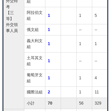
外交特
組
考
阿拉伯文
【三
1
1
5
組
等】
外交領
俄文組
1
--
--
事人員
義大利文
1
1
1
組
土耳其文
1
--
--
組
葡萄牙文
1
1
4
組
國際法組
2
1
11
小計
70
56
329