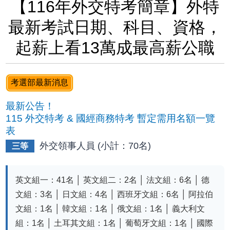
【116年外交特考簡章】外特
最新考試日期、科目、資格，
起薪上看13萬成最高薪公職
考選部最新消息
最新公告！
115 外交特考 & 國經商務特考 暫定需用名額一覽
表
外交領事人員 (小計：70名)
三等
英文組一：
41
名 │ 英文組二：
2
名 │ 法文組：
6
名 │ 德
文組：
3
名 │ 日文組：
4
名 │ 西班牙文組：
6
名 │ 阿拉伯
文組：
1
名 │ 韓文組：
1
名 │ 俄文組：
1
名 │ 義大利文
組：
1
名 │ 土耳其文組：
1
名 │ 葡萄牙文組：
1
名 │ 國際