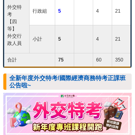
外交特
行政組
5
4
21
考
【四
等】
外交行
小計
5
4
21
政人員
合計
75
60
350
全新年度外交特考/國際經濟商務特考正課班
公告啦~