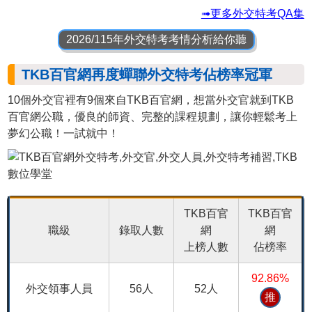
➟更多外交特考QA集
2026/115年外交特考考情分析給你聽
TKB百官網再度蟬聯外交特考佔榜率冠軍
10個外交官裡有9個來自TKB百官網，想當外交官就到TKB
百官網公職，優良的師資、完整的課程規劃，讓你輕鬆考上
夢幻公職！一試就中！
TKB百官
TKB百官
職級
錄取人數
網
網
上榜人數
佔榜率
92.86%
外交領事人員
56人
52人
推