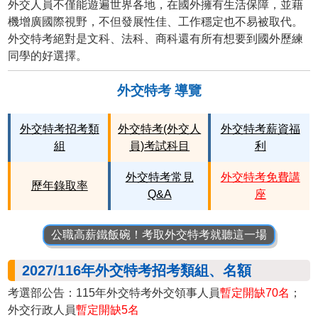
外交人員不僅能遊遍世界各地，在國外擁有生活保障，並藉
機增廣國際視野，不但發展性佳、工作穩定也不易被取代。
外交特考絕對是文科、法科、商科還有所有想要到國外歷練
同學的好選擇。
外交特考 導覽
外交特考招考類
外交特考(外交人
外交特考薪資福
組
員)考試科目
利
外交特考常見
外交特考免費講
歷年錄取率
Q&A
座
公職高薪鐵飯碗！考取外交特考就聽這一場
2027/116年外交特考招考類組、名額
考選部公告：115年外交特考外交領事人員
暫定開缺70名
；
外交行政人員
暫定開缺5名