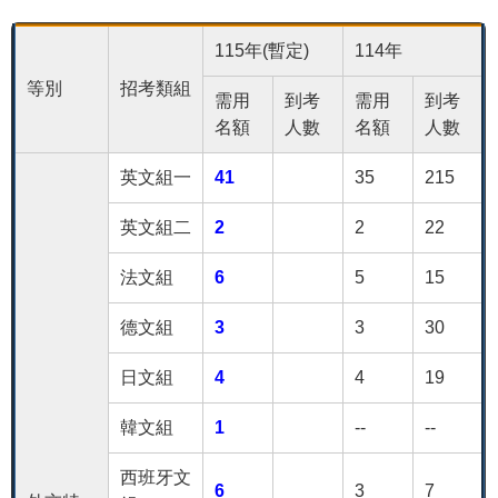
115年(暫定)
114年
等別
招考類組
需用
到考
需用
到考
名額
人數
名額
人數
英文組一
41
35
215
英文組二
2
2
22
法文組
6
5
15
德文組
3
3
30
日文組
4
4
19
韓文組
1
--
--
西班牙文
6
3
7