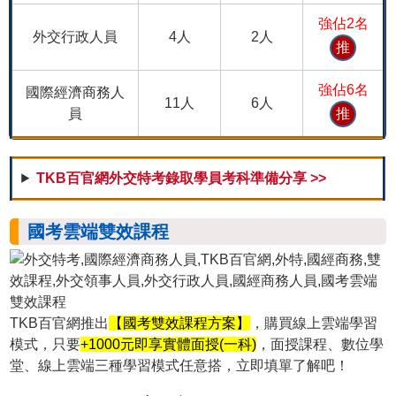
強佔2名
外交行政人員
4人
2人
推
強佔6名
國際經濟商務人
11人
6人
員
推
TKB百官網外交特考錄取學員考科準備分享 >>
國考雲端雙效課程
TKB百官網推出
【國考雙效課程方案】
，購買線上雲端學習
模式，只要
+1000元即享實體面授(一科)
，面授課程、數位學
堂、線上雲端三種學習模式任意搭，立即填單了解吧！