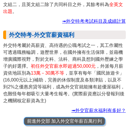
文組二，且英文組二除了共同科目之外，其餘考科為
全英文
出題
。
➟外交特考考試科目及成績計算
外交特考-外交官薪資福利
外交特考屬於高薪資、高待遇的公職考試之一，其工作屬性
可透過職務輪調，遊歷世界，在國外擁有生活保障，並藉機
增廣國際視野，對於文科、法科、商科及想到國外歷練之學
子的好選擇。
初任外交官薪水即超過50,000元
，外派每月薪
資依地區別為
13萬－30萬不等
，並享有每年「國民旅遊卡」
(16,000元以上)補助，完善的休假制度及各類津貼，以及不
到2%之優惠房貸等福利，成為外交官就能擁有超優渥福利，
也難怪每年都吸引大量考生報考。(實際薪資應以分發報到後
之機關核定薪資為主)
➟外交官薪水福利有多好？
前進外交部 加入外交官年薪百萬行列