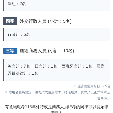
法組：
2
名
外交行政人員 (小計：5名)
四等
行政組：
5
名
國經商務人員 (小計：10名)
三等
英文組：
7
名 │ 日文組：
1
名 │ 西班牙文組：
1
名 │ 國際
經貿法律組：
1
名
※ 合計總需用名額：85名
※ 需用名額為暫定，視考試成績及需求，擇優增減。實際請以正式簡章公
告為準。
有意願報考116年外特或是商務人員特考的同學可以開始準
備囉！