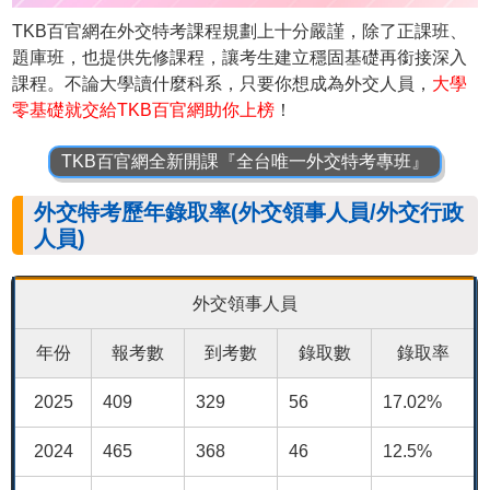
TKB百官網在外交特考課程規劃上十分嚴謹，除了正課班、
題庫班，也提供先修課程，讓考生建立穩固基礎再銜接深入
課程。不論大學讀什麼科系，只要你想成為外交人員，
大學
零基礎就交給TKB百官網助你上榜
！
TKB百官網全新開課『全台唯一外交特考專班』
外交特考歷年錄取率(外交領事人員/外交行政
人員)
外交領事人員
年份
報考數
到考數
錄取數
錄取率
2025
409
329
56
17.02%
2024
465
368
46
12.5%