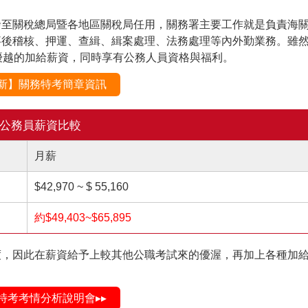
發至關稅總局暨各地區關稅局任用，關務署主要工作就是負責海
事後稽核、押運、查緝、緝案處理、法務處理等內外勤業務。雖
優越的加給薪資，同時享有公務人員資格與福利。
新】關務特考簡章資訊
公務員薪資比較
月薪
$42,970 ~ $ 55,160
約$49,403~$65,895
度，因此在薪資給予上較其他公職考試來的優渥，再加上各種加
特考考情分析說明會▸▸