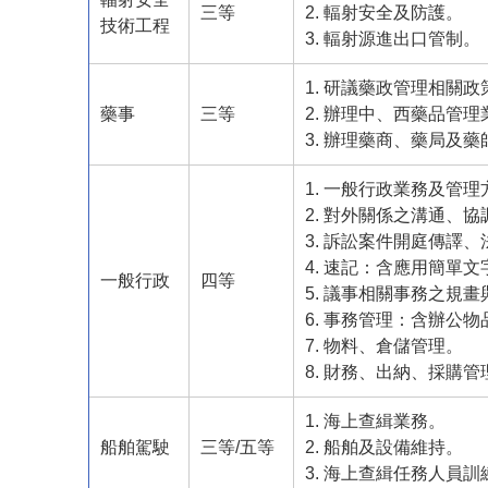
三等
2. 輻射安全及防護。
技術工程
3. 輻射源進出口管制。
1. 研議藥政管理相關
藥事
三等
2. 辦理中、西藥品管理
3. 辦理藥商、藥局及
1. 一般行政業務及管
2. 對外關係之溝通、
3. 訴訟案件開庭傳譯
4. 速記：含應用簡單
一般行政
四等
5. 議事相關事務之規
6. 事務管理：含辦公
7. 物料、倉儲管理。
8. 財務、出納、採購管
1. 海上查緝業務。
船舶駕駛
三等/五等
2. 船舶及設備維持。
3. 海上查緝任務人員訓