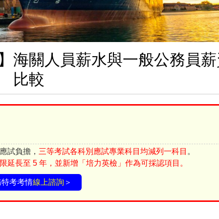
】海關人員薪水與一般公務員薪
比較
應試負擔，
三等考試各科別應試專業科目均減列一科目
。
限延長至 5 年，並新增「培力英檢」作為可採認項目。
務特考考情
線上諮詢
＞