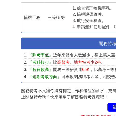
1. 綜合管理輪機事務。
2. 輪機設備維護。
輪機工程
三等/五等
3. 航行安全檢查。
4. 申請船舶使用配件
關務特考
1.
『到考率低』
近年來報名人數減少，從上萬人至今
2.
『考科較少』
比
高普考、地方特考少2科
。
3.
『薪資較高』
關務三等薪資達
65K
，比高考三等薪
4.
『短期考取導向』
可專攻關務特考四等，相較普
關務特考不只讓你擁有穩定工作和優渥的薪水，充滿
上關務特考嗎？快來填單了解關務特考課程吧！