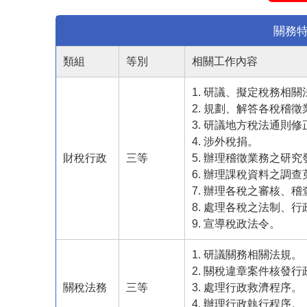
關務特
類組
等別
相關工作內容
1. 研議、擬定稅務相關
2. 規劃、解答各稅稽徵
3. 研議地方稅法通則
4. 涉外稅捐。
財稅行政
三等
5. 辦理稽徵業務之研
6. 辦理課稅資料之調
7. 辦理各稅之審核、
8. 處理各稅之法制、
9. 宣導稅政法令。
1. 研議關務相關法規。
2. 關稅違章案件核發
關稅法務
三等
3. 處理行政救濟程序。
4. 辦理行政執行程序。