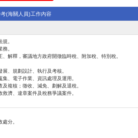
考(海關人員)工作內容
法規。
業務。
修正、解釋，審議地方政府開徵臨時稅、附加稅、特別稅。
究發展、規劃設計、執行及考核。
查蒐集、電子作業、資訊處理及運用。
稽查及複核；徵收、減免、劃解及退稅。
行政救濟、違章案件及稅務爭議案件。
行政處分。