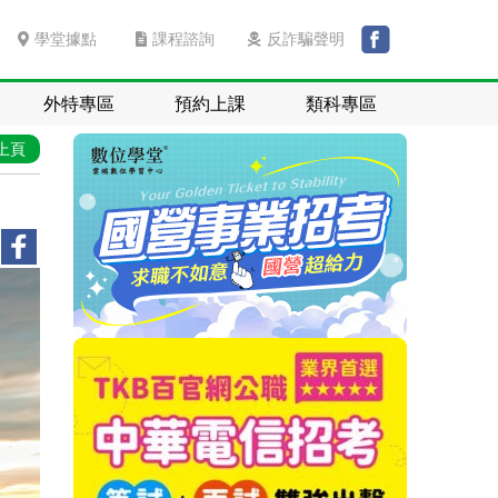
學堂據點
課程諮詢
反詐騙聲明
外特專區
預約上課
類科專區
上頁