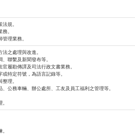
政策法規。
業務。
藥師管理業務。
理方法之處理與改進。
協調、聯繫及新聞發布等。
、法官履勘傳譯及司法行政文書業務。
文字或特定符號，為語言記錄等。
畫與整理。
物品、公務車輛、辦公處所、工友及員工福利之管理等。
理。
練。