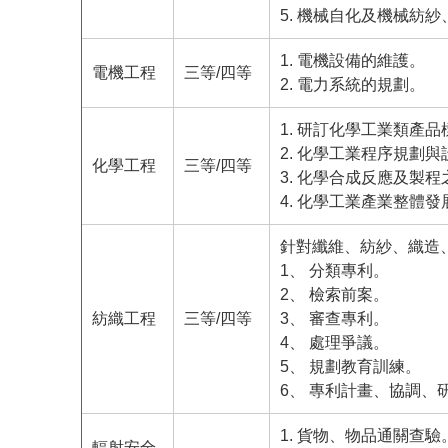
5. 機械自化及機械紡
1. 電機設備的維護。
電機工程
三等/四等
2. 電力系統的規劃。
1. 研訂化學工業類產
2. 化學工業程序規劃與
化學工程
三等/四等
3. 化學合成反應及製
4. 化學工業產業整體
針對纖維、紡紗、織造
1、 分類專利。
2、 檢索前案。
紡織工程
三等/四等
3、 審查專利。
4、 處理爭議。
5、 規劃教育訓練。
6、 專利計畫、協調、
1. 貨物、物品通關查驗
輻射安全