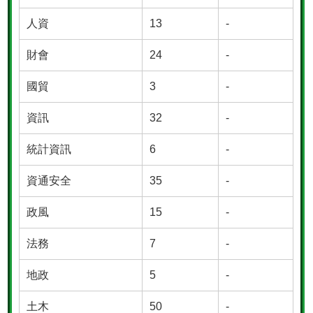
人資
13
-
財會
24
-
國貿
3
-
資訊
32
-
統計資訊
6
-
資通安全
35
-
政風
15
-
法務
7
-
地政
5
-
土木
50
-