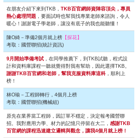
在朋友介紹下來到TKB，
TKB百官網師資陣容頂尖，專員
熱心處理問題
，要面試時也幫我找專業老師來諮詢，令人
暖心！謝謝電子學老師，讓沒有底子的我也能聽懂！
陳O綺－準備2個月就上榜
【探花】
考取：國營聯招(統計資訊)
9月開始準備考試
，在同學推薦下，到TKB試聽，程式設
計和資料庫課程一聽就覺得對我有幫助，因此選擇TKB。
謝謝TKB百官網和老師，幫我克服資料庫這科
，順利上
榜！
林O瑜－工程師轉行，4個月上榜
考取：國營聯招(機械組)
原先在業界當工程師，因訂單不穩定，決定報考國營聯
招。我對應用力學、材力的記憶只停留在大二，
感謝TKB
百官網的課程迅速建立邏輯與觀念，讓我4個月就上榜！