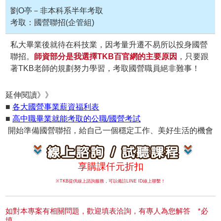
劉O亭－非本科系半年考取
考取：國營聯招(企管組)
私大畢業後就待在科技業，因考量升遷不易所以投身國營
聯招。
師資部分是我選擇TKB百官網的主要原因
，只要跟
著TKB老師的規劃努力學習，考取國營職員絕非難事！
延伸閱讀》》
■
各大國營事業薪資福利表
■
高中職畢業就能考取的公職/國營考試
開始準備國營聯招，給自己一個穩定工作、美好生活的機會
享購課仟元折扣
※TKB提供線上諮詢服務，可以備註LINE ID線上聯繫！
如對本專案有相關問題，歡迎填表洽詢，有專人為您解答 *必
填