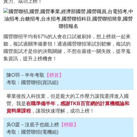
實力、成功上榜！
國營聯招平均有67%的人會在口試被刷掉，想上榜就一起來
聽，複試過關準備要領！通過國營聯招筆試別鬆懈，複試的
國營面試才是你的決戰關鍵，不想在最後一關失敗，提早蒐
集資訊，提升上榜機會！
陳O羽－半年考取
【榜首】
考取：國營聯招(資訊組)
畢業後投入科技業，但是龐大的工作壓力讓我選擇進入國
營。我是
在職準備半年，感謝TKB百官網的計算機概論和
資料庫課程
，讓我快速理解，成功上榜！
吳O霆－沒底子也能上榜
【榜眼】
考取：國營聯招(電機組)