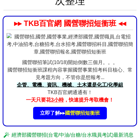
次整理
▸▸ TKB百官網 國營聯招短衝班 ◂◂
國營聯招筆試(10/18)開始倒數三個月。。。
國營聯招短衝班課程內容掌握國營事業招考科目核心、常
見考題方向，不管你是想報考...
企管、電機、資訊、機械、土木還是化工/化學組
TKB百官網通通有！
一天只要花
3小時
，快速提升考取機會！
立即了解▸▸
國營聯招短衝班
經濟部國營聯招(台電/中油/台糖/台水職員考試)最新消息