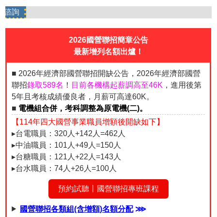
2026國營聯招簡章公告
最新增列名額出爐！
■ 2026年經濟部國營聯招開缺公告，2026年經濟部國營
聯招
錄取589名
！
目前各機構起薪調高至46K
，進用後第
5年且考核成績優良者，月薪可高達60K。
■
電機組合併，考科調整為原電機(二)。
【114年四大國營事業職員增額後開缺如下】
▸台電職員：320人+142人=462人
▸中油職員：101人+49人=150人
▸台糖職員：121人+22人=143人
▸台水職員：74人+26人=100人
預約試聽丨國營聯招專班課程
國營聯招各類組(含增額)名額分配
⋙