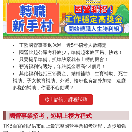
正臨國營事業退休潮，近5年招考人數穩定！
國營比起公職考科較少，準備起來較容易、快速！
只要提早準備，抓準訣竅就有上榜的機會！
薪資福利待遇好，年終獎金最高4.4個月！
其他福利包括三節獎金、結婚補助、生育補助、死亡
補助、子女教育補助、外派、輪班也有額外加給，這麼
多樣的補助，你還不心動嗎？
線上諮詢／課程試聽
國營事業招考，短期上榜方程式
TKB百官網提供市面上最完整國營事業招考課程，逐步加強