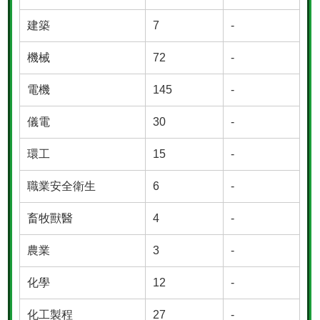
建築
7
-
機械
72
-
電機
145
-
儀電
30
-
環工
15
-
職業安全衛生
6
-
畜牧獸醫
4
-
農業
3
-
化學
12
-
化工製程
27
-