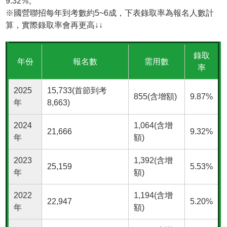
9.32%。
※國營聯招每年到考數約5~6成，下表錄取率為報名人數計
算，實際錄取率會再更高↓↓
錄取
年份
報名數
需用數
率
2025
15,733(首節到考
855(含增額)
9.87%
年
8,663)
2024
1,064(含增
21,666
9.32%
年
額)
2023
1,392(含增
25,159
5.53%
年
額)
2022
1,194(含增
22,947
5.20%
年
額)