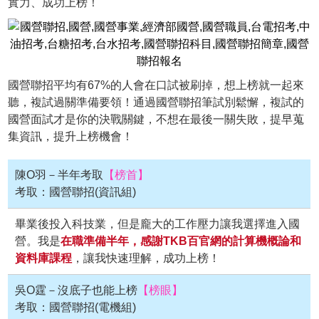
實力、成功上榜！
國營聯招平均有67%的人會在口試被刷掉，想上榜就一起來
聽，複試過關準備要領！通過國營聯招筆試別鬆懈，複試的
國營面試才是你的決戰關鍵，不想在最後一關失敗，提早蒐
集資訊，提升上榜機會！
陳O羽－半年考取
【榜首】
考取：國營聯招(資訊組)
畢業後投入科技業，但是龐大的工作壓力讓我選擇進入國
營。我是
在職準備半年，感謝TKB百官網的計算機概論和
資料庫課程
，讓我快速理解，成功上榜！
吳O霆－沒底子也能上榜
【榜眼】
考取：國營聯招(電機組)