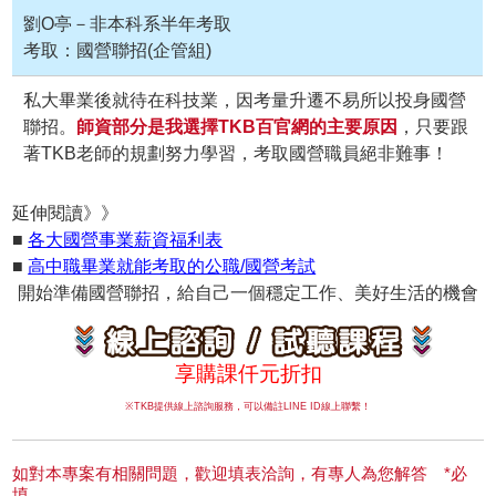
劉O亭－非本科系半年考取
考取：國營聯招(企管組)
私大畢業後就待在科技業，因考量升遷不易所以投身國營
聯招。
師資部分是我選擇TKB百官網的主要原因
，只要跟
著TKB老師的規劃努力學習，考取國營職員絕非難事！
延伸閱讀》》
■
各大國營事業薪資福利表
■
高中職畢業就能考取的公職/國營考試
開始準備國營聯招，給自己一個穩定工作、美好生活的機會
享購課仟元折扣
※TKB提供線上諮詢服務，可以備註LINE ID線上聯繫！
如對本專案有相關問題，歡迎填表洽詢，有專人為您解答 *必
填