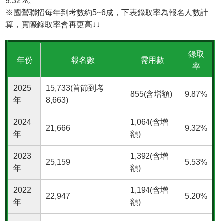
9.32%。
※國營聯招每年到考數約5~6成，下表錄取率為報名人數計
算，實際錄取率會再更高↓↓
錄取
年份
報名數
需用數
率
2025
15,733(首節到考
855(含增額)
9.87%
年
8,663)
2024
1,064(含增
21,666
9.32%
年
額)
2023
1,392(含增
25,159
5.53%
年
額)
2022
1,194(含增
22,947
5.20%
年
額)