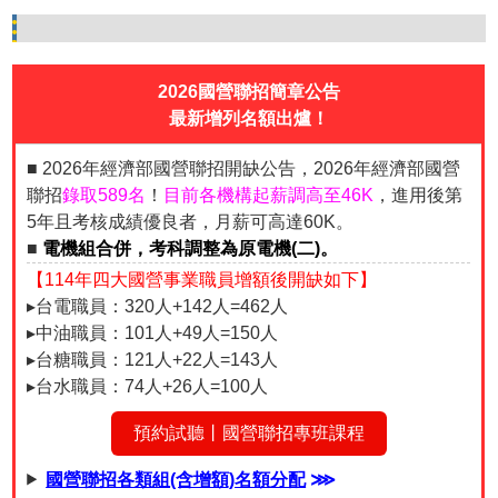
2
2026國營聯招簡章公告
最新增列名額出爐！
■ 2026年經濟部國營聯招開缺公告，2026年經濟部國營
聯招
錄取589名
！
目前各機構起薪調高至46K
，進用後第
5年且考核成績優良者，月薪可高達60K。
■
電機組合併，考科調整為原電機(二)。
【114年四大國營事業職員增額後開缺如下】
▸台電職員：320人+142人=462人
▸中油職員：101人+49人=150人
▸台糖職員：121人+22人=143人
▸台水職員：74人+26人=100人
預約試聽丨國營聯招專班課程
國營聯招各類組(含增額)名額分配
⋙