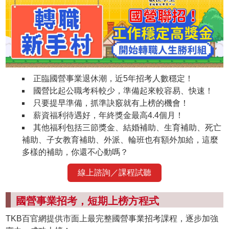
正臨國營事業退休潮，近5年招考人數穩定！
國營比起公職考科較少，準備起來較容易、快速！
只要提早準備，抓準訣竅就有上榜的機會！
薪資福利待遇好，年終獎金最高4.4個月！
其他福利包括三節獎金、結婚補助、生育補助、死亡
補助、子女教育補助、外派、輪班也有額外加給，這麼
多樣的補助，你還不心動嗎？
線上諮詢／課程試聽
國營事業招考，短期上榜方程式
TKB百官網提供市面上最完整國營事業招考課程，逐步加強