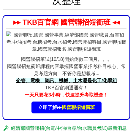
次整理
▸▸ TKB百官網 國營聯招短衝班 ◂◂
國營聯招筆試(10/18)開始倒數三個月。。。
國營聯招短衝班課程內容掌握國營事業招考科目核心、常
見考題方向，不管你是想報考...
企管、電機、資訊、機械、土木還是化工/化學組
TKB百官網通通有！
一天只要花
3小時
，快速提升考取機會！
立即了解▸▸
國營聯招短衝班
經濟部國營聯招(台電/中油/台糖/台水職員考試)最新消息