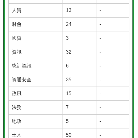
人資
13
-
財會
24
-
國貿
3
-
資訊
32
-
統計資訊
6
-
資通安全
35
-
政風
15
-
法務
7
-
地政
5
-
土木
50
-