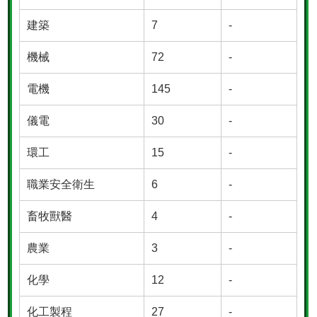
建築
7
-
機械
72
-
電機
145
-
儀電
30
-
環工
15
-
職業安全衛生
6
-
畜牧獸醫
4
-
農業
3
-
化學
12
-
化工製程
27
-