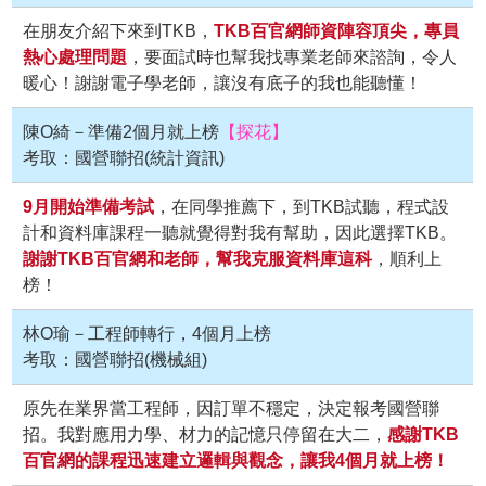
在朋友介紹下來到TKB，
TKB百官網師資陣容頂尖，專員
熱心處理問題
，要面試時也幫我找專業老師來諮詢，令人
暖心！謝謝電子學老師，讓沒有底子的我也能聽懂！
陳O綺－準備2個月就上榜
【探花】
考取：國營聯招(統計資訊)
9月開始準備考試
，在同學推薦下，到TKB試聽，程式設
計和資料庫課程一聽就覺得對我有幫助，因此選擇TKB。
謝謝TKB百官網和老師，幫我克服資料庫這科
，順利上
榜！
林O瑜－工程師轉行，4個月上榜
考取：國營聯招(機械組)
原先在業界當工程師，因訂單不穩定，決定報考國營聯
招。我對應用力學、材力的記憶只停留在大二，
感謝TKB
百官網的課程迅速建立邏輯與觀念，讓我4個月就上榜！