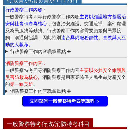
行政警察工作內容：
一般警察特考四等
行政警察工作內容
主要以維護地方基層治
安與社會秩序為核心
，包含治安維護、交通疏導、案件處理
及為民服務等勤務。
行政警察工作內容
需要頻繁與民眾接
觸、溝通與協調，因此特別
適合具備服務熱忱、喜歡與人互
動的人報考。
行政警察工作內容
職掌重點 ✚
消防警察工作內容：
一般警察特考四等消防警察工作內容
主要以公共安全維護與
災害防救為核心。
消防警察
是用專業確保人民生命財產安全
的
第一線英雄
。
消防警察工作內容職掌重點 ✚
立即諮詢一般警察特考四等課程 ﹥
一般警察特考行政/消防特考科目