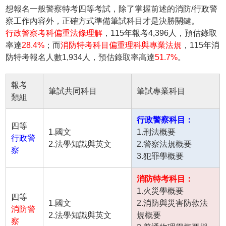
想報名
一般警察特考四等
考試，除了掌握前述的消防/
行政警
察工作內容
外，正確方式準備筆試科目才是決勝關鍵。
行政警察考科偏重法條理解
，115年報考4,396人，預估錄取
率達
28.4%
；而
消防特考科目
偏重理科與專業法規
，115年
消
防特考報名
人數1,934人，預估錄取率高達
51.7%
。
報考
筆試共同科目
筆試專業科目
類組
行政警察科目：
四等
1.國文
1.刑法概要
行政警
2.法學知識與英文
2.警察法規概要
察
3.犯罪學概要
消防特考科目：
1.火災學概要
四等
1.國文
2.消防與災害防救法
消防警
2.法學知識與英文
規概要
察