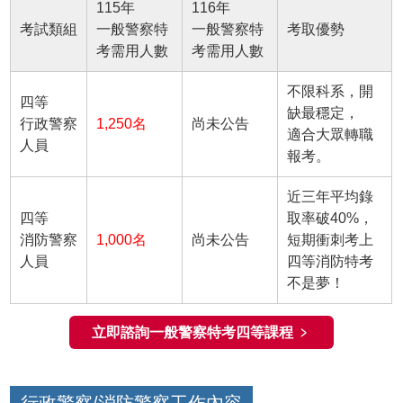
115年
116年
考試類組
一般警察特
一般警察特
考取優勢
考需用人數
考需用人數
不限科系，開
四等
缺最穩定，
行政警察
1,250名
尚未公告
適合大眾轉職
人員
報考。
近三年平均錄
四等
取率破40%，
消防警察
1,000名
尚未公告
短期衝刺考上
人員
四等消防特考
不是夢！
立即諮詢一般警察特考四等課程 ﹥
行政警察/消防警察工作內容