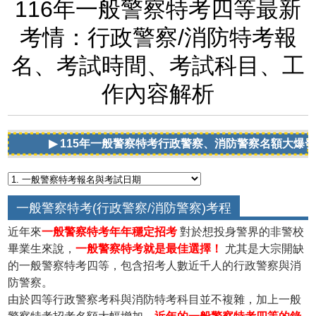
116年一般警察特考四等最新
考情：行政警察/消防特考報
名、考試時間、考試科目、工
作內容解析
▶ 115年一般警察特考行政警察、消防警察名額大爆發！
一般警察特考(行政警察/消防警察)考程
近年來
一般警察特考年年穩定招考
對於想投身警界的非警校
畢業生來說，
一般警察特考就是最佳選擇！
尤其是大宗開缺
的
一般警察特考四等
，包含招考人數近千人的
行政警察
與
消
防警察
。
由於四等
行政警察考科
與
消防特考科目
並不複雜，加上
一般