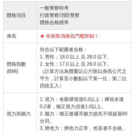
一般警察特考
體檢項目
行政警察/消防警察
體格合格標準
身高
★ 全面取消身高門檻限制！
符合以下範圍者合格：
1. 男性：18.0 以上 且 28.0 以下。
體格指數
2. 女性：17.0 以上 且 26.0 以下。
(BMI)
（計算方法為體重以公斤除以身高公尺之
平方，計算至小數點以下第一位，第二位
四捨五入）
1. 視力：各眼裸視達0.2以上；裸視未達
0.2者，矯正視力須達1.0以上。
視力與聽力
2. 聽力：矯正後優耳聽力損失不得超過90
分貝。
3. 辨色力：辨色力正常，色盲者不合格。