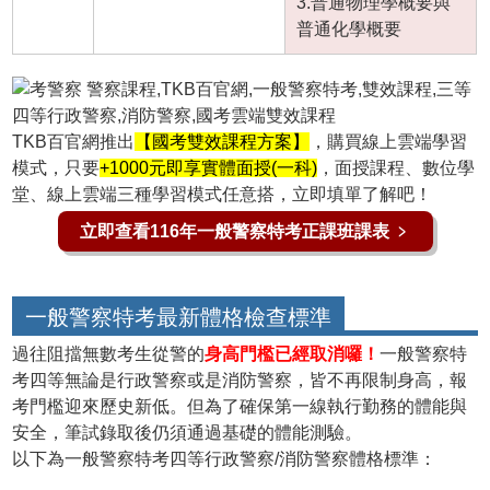
3.普通物理學概要與
普通化學概要
TKB百官網推出
【國考雙效課程方案】
，購買線上雲端學習
模式，只要
+1000元即享實體面授(一科)
，面授課程、數位學
堂、線上雲端三種學習模式任意搭，立即填單了解吧！
立即查看116年一般警察特考正課班課表 ﹥
一般警察特考
最新體格檢查標準
過往阻擋無數考生從警的
身高門檻已經取消囉！
一般警察特
考四等
無論是
行政警察
或是
消防警察
，皆不再限制身高，報
考門檻迎來歷史新低。但為了確保第一線執行勤務的體能與
安全，筆試錄取後仍須通過基礎的體能測驗。
以下為一般警察特考四等行政警察/消防警察體格標準：