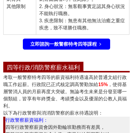
其他限制
2. 身心狀況：無客觀事實足認其身心狀況
不能執行職務。
3. 疾患限制：無患有其他無法治癒之重症
疾患，致不堪勝任職務。
立即諮詢一般警察特考四等課程 ﹥
四等行政/消防警察薪水福利
考取
一般警察特考四等
的薪資福利待遇遠高於普通文組行政
職工作起薪。行政院已正式核定調高警勤加給
15%
，使得基
層
警消
人員的月薪再度大突破。無論考生未來是分發至哪一
個類組，皆享有年終獎金、考績獎金以及優渥的公教人員福
利。
以下為
行政警察
與消
消防警察
的薪水待遇說明：
行政警察薪資福利：
四等
行政警察
薪資會因外勤輪班勤務而有差異，