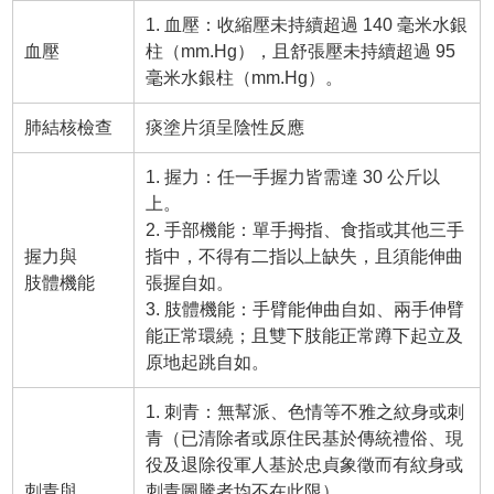
1. 血壓：收縮壓未持續超過 140 毫米水銀
血壓
柱（mm.Hg），且舒張壓未持續超過 95
毫米水銀柱（mm.Hg）。
肺結核檢查
痰塗片須呈陰性反應
1. 握力：任一手握力皆需達 30 公斤以
上。
2. 手部機能：單手拇指、食指或其他三手
握力與
指中，不得有二指以上缺失，且須能伸曲
肢體機能
張握自如。
3. 肢體機能：手臂能伸曲自如、兩手伸臂
能正常環繞；且雙下肢能正常蹲下起立及
原地起跳自如。
1. 刺青：無幫派、色情等不雅之紋身或刺
青（已清除者或原住民基於傳統禮俗、現
役及退除役軍人基於忠貞象徵而有紋身或
刺青與
刺青圖騰者均不在此限）。