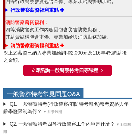
四等
行政警察
薪資包含本俸、專業加給與警勤加給。
行政警察
薪資福利重點 ✚
消防警察薪資福利：
四等
消防警察
工作內容因包含災害防救勤務，
其薪資結構包含本俸、專業加給與消防勤務加給。
消防警察
薪資福利重點 ✚
※上述薪資已納入專業加給調增2,000元及116年4%調薪後
之金額。
立即諮詢一般警察特考四等課程 ﹥
一般警察特考常見問題Q&A
Q1. 一般警察特考(行政警察/消防特考報名)報考資格與年
齡學歷限制為何？
▼ 點擊展開
Q2. 一般警察特考四等行政警察工作內容是什麼？
▼ 點擊展
開