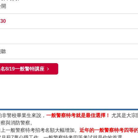
公開
:30
能聽
名8/19一般警特講座 ﹥
的非警校畢業生來說，
一般警察特考就是最佳選擇！
尤其是大宗
警察
與
消防警察
。
加上
一般警察特考
招考名額大幅增加。
近年的
一般警察特考四等
定月薪7萬公職工作，
一般警察特考四等
考試就是你的首選。