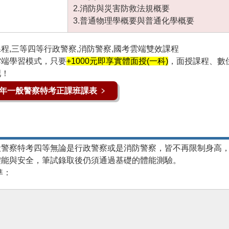
2.消防與災害防救法規概要
3.普通物理學概要與普通化學概要
雲端學習模式，只要
+1000元即享實體面授(一科)
，面授課程、數
吧！
6年一般警察特考正課班課表 ﹥
般警察特考四等
無論是
行政警察
或是
消防警察
，皆不再限制身高
體能與安全，筆試錄取後仍須通過基礎的體能測驗。
準：