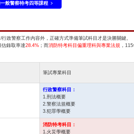
一般警察特考四等課程 ﹥
/
行政警察工作內容
外，正確方式準備筆試科目才是決勝關鍵。
，預估錄取率達
28.4%
；而
消防特考科目
偏重理科與專業法規
，11
筆試專業科目
行政警察科目：
1.刑法概要
2.警察法規概要
3.犯罪學概要
消防特考科目：
1.火災學概要