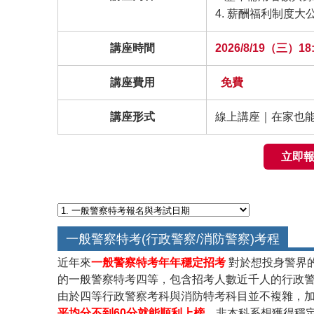
4. 薪酬福利制度大
講座時間
2026/8/19（三）18
講座費用
免費
講座形式
線上講座｜在家也
立即報
一般警察特考(行政警察/消防警察)考程
近年來
一般警察特考年年穩定招考
對於想投身警界
的
一般警察特考四等
，包含招考人數近千人的
行政
由於四等
行政警察考科
與
消防特考科目
並不複雜，
平均分不到60分就能順利上榜
，非本科系想獲得穩