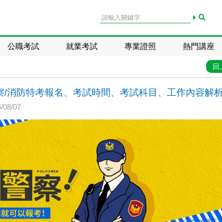
公職考試
就業考試
專業證照
熱門講座
回
察/消防特考報名、考試時間、考試科目、工作內容解
08/07