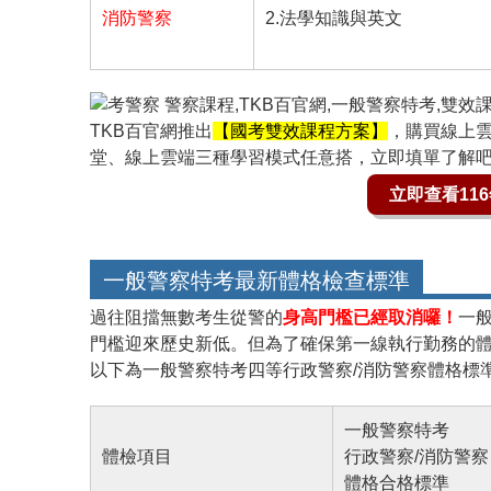
消防警察
2.法學知識與英文
TKB百官網推出
【國考雙效課程方案】
，購買線上
堂、線上雲端三種學習模式任意搭，立即填單了解
立即查看11
一般警察特考
最新體格檢查標準
過往阻擋無數考生從警的
身高門檻已經取消囉！
一
門檻迎來歷史新低。但為了確保第一線執行勤務的
以下為一般警察特考四等行政警察/消防警察體格標
一般警察特考
體檢項目
行政警察/消防警察
體格合格標準