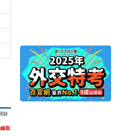
開缺
的錄取