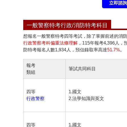
立即諮詢
一般警察特考行政/消防特考科目
想報名
一般警察特考四等
考試，除了掌握前述的消防
行政警察考科偏重法條理解
，115年報考4,396人
防特考報名
人數1,934人，預估錄取率高達
51.7%
。
報考
筆試共同科目
類組
四等
1.國文
行政警察
2.法學知識與英文
四等
1.國文