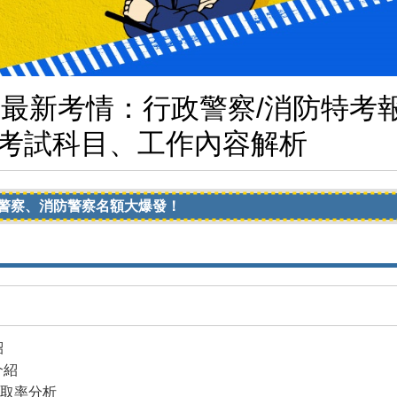
等最新考情：行政警察/消防特考
考試科目、工作內容解析
大爆發！
紹
介紹
錄取率分析