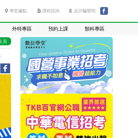
學堂據點
課程諮詢
反詐騙聲明
外特專區
預約上課
類科專區
上頁
析