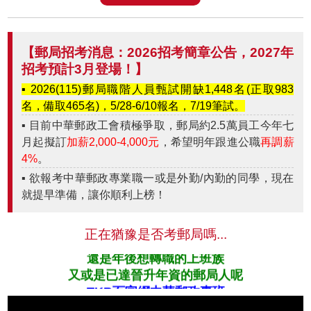
【郵局招考消息：2026招考簡章公告，2027年
招考預計3月登場！】
▪︎ 2026(115)郵局職階人員甄試開缺1,448名(正取983
名，備取465名)，5/28-6/10報名，7/19筆試。
▪︎ 目前中華郵政工會積極爭取，郵局約2.5萬員工今年七
月起擬訂
加薪2,000-4,000元
，希望明年跟進公職
再調薪
4%
。
▪︎ 欲報考中華郵政專業職一或是外勤/內勤的同學，現在
就提早準備，讓你順利上榜！
正在猶豫是否考郵局嗎...
你是正在找工作的應屆畢業生嗎
還是年後想轉職的上班族
又或是已達晉升年資的郵局人呢
TKB百官網中華郵政專班
高效課程上榜國營CP王沒問題