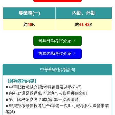
專業職(一)
內勤、外勤
約
46
K
約
41-43
K
郵局外勤考試介紹 ﹥
郵局內勤考試介紹 ﹥
中華郵政招考諮詢
【郵局諮詢內容】
■ 中華郵政考試介紹(考科題目及趨勢分析)
■ 內外勤還是營運職？你適合考郵局哪個類組
■ 第二階段怎麼考？成績計算一次說清楚
■ 郵局招考最佳投考組合(準備一次即可報考多個國營事業
考試)