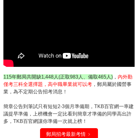
115年郵局共開缺1,448人(正取983人、備取465人)
，
內外勤
僅考三科全選擇題，高中職畢業就可以考
，郵局屬於國營事
業，為不定期公告招考消息！
簡章公告到筆試只有短短2-3個月準備期，TKB百官網一率建
議提早準備，上榜機會一定比看到簡章才準備的同學高出許
多，TKB百官網讓你準備一次就上榜！
郵局招考最新考情 ﹥