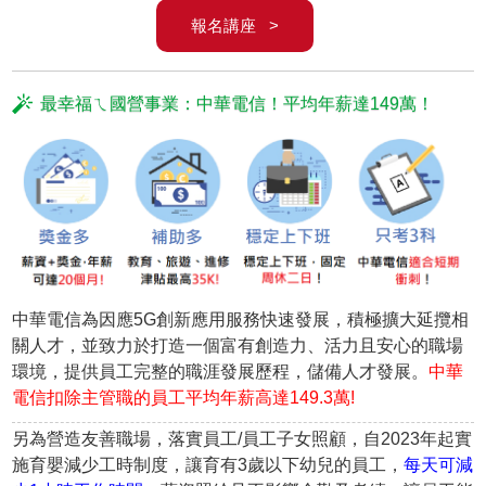
報名講座 >
最幸福ㄟ國營事業：中華電信！平均年薪達149萬！
中華電信為因應5G創新應用服務快速發展，積極擴大延攬相
關人才，並致力於打造一個富有創造力、活力且安心的職場
環境，提供員工完整的職涯發展歷程，儲備人才發展。
中華
電信扣除主管職的員工平均年薪高達149.3萬!
另為營造友善職場，落實員工/員工子女照顧，自2023年起實
施育嬰減少工時制度，讓育有3歲以下幼兒的員工，
每天可減