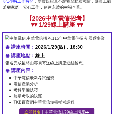
少1小時工作時間
，薪資照給且不影響全勤及考績，讓員工能
兼顧家庭，安心工作，創建永續的幸福企業。
【2026中華電信招考】
▾▾ 1/29線上講座 ▾▾
◉ 講座時間：
2026/1/29(四)，18:30
◉ 講座地點：
線上
報名完成後將由專員寄送線上講座連結給您。
◉ 講座內容：
中華電信最新考試趨勢
電信產業分析
考科準備技巧
短期考取的訣竅
TKB百官網中華電信短衝輔考課程
立即報名
丨中華電信1/29線上講座▸▸