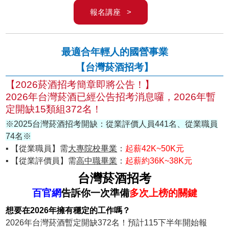
報名講座 >
最適合年輕人的國營事業
【台灣菸酒招考】
【2026菸酒招考簡章即將公告！】
2026年台灣菸酒已經公告招考消息囉，2026年暫
定開缺15類組372名！
※2025台灣菸酒招考開缺：從業評價人員441名、從業職員
74名※
▪ 【從業職員】需
大專院校畢業
：
起薪42K~50K元
▪ 【從業評價員】需
高中職畢業
：
起薪約36K~38K元
台灣菸酒招考
百官網
告訴你一次準備
多次上榜的關鍵
想要在2026年擁有穩定的工作嗎？
2026年台灣菸酒暫定開缺372名！預計115下半年開始報